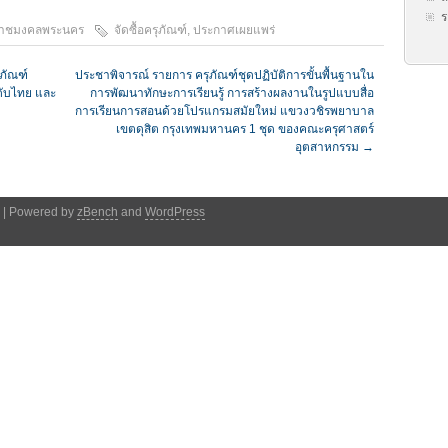
ร
าชมงคลพระนคร
จัดซื้อครุภัณฑ์
,
ประกาศเผยแพร่
ภัณฑ์
ประชาพิจารณ์ รายการ ครุภัณฑ์ชุดปฏิบัติการขั้นพื้นฐานใน
ดับไทย และ
การพัฒนาทักษะการเรียนรู้ การสร้างผลงานในรูปแบบสื่อ
การเรียนการสอนด้วยโปรแกรมสมัยใหม่ แขวงวชิรพยาบาล
เขตดุสิต กรุงเทพมหานคร 1 ชุด ของคณะครุศาสตร์
อุตสาหกรรม
→
า | Powered by
zBench
and
WordPress