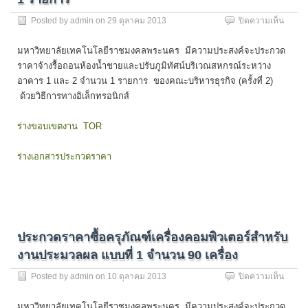
คณะ
บน
Posted by
admin
on
29 ตุลาคม 2013
ปิดความเห็น
บริหาร
ประกว
(ครั้ง
ราคา
ที่
มหาวิทยาลัยเทคโนโลยีราชมงคลพระนคร มีความประสงค์จะประกวด
จ้าง
2)
ราคาจ้างรื้อถอนห้องน้ำชายและปรับภูมิทัศน์บริเวณสหกรณ์ระหว่าง
รื้อ
อาคาร 1 และ 2 จำนวน 1 รายการ ของคณะบริหารธุรกิจ (ครั้งที่ 2)
ถอน
ห้องน้ำ
ด้วยวิธีการทางอิเล็กทรอนิกส์
ชาย
และ
ร่างขอบเขตงาน TOR
ปรับ
ภูมิ
ร่างเอกสารประกวดราคา
ทัศน์
บริเวณ
สหกรณ
ระหว่า
อาคาร
1
และ
ประกวดราคาซื้อครุภัณฑ์เครื่องคอมพิวเตอร์สำหรับ
2
งานประมวลผล แบบที่ 1 จำนวน 90 เครื่อง
จำนว
1
บน
Posted by
admin
on
10 ตุลาคม 2013
ปิดความเห็น
รายกา
ประกว
ราคา
มหาวิทยาลัยเทคโนโลยีราชมงคลพระนคร มีความประสงค์จะประกวด