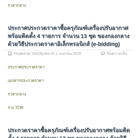
มุ่ง
ราคากลาง
สู่
การ
จัดการ
ศึกษา
ประกาศประกวดราคาซื้อครุภัณฑ์เครื่องปรับอากาศ
เพื่อ
เน้น
พร้อมติดตั้ง 4 รายการ จำนวน 13 ชุด ของกองกลาง
การ
ด้วยวิธีประกวดราคาอิเล็กทรอนิกส์ (e-bidding)
พัฒนา
เทคโนโ
บน
Posted by
Yok29yoks
on
1 เมษายน 2026
ปิดความเห็น
และ
ประกา
ส่ง
ประกว
ประกาศประกวดราคา
เสริม
ราคา
การ
ซื้อ
สร้าง
เอกสารประกวดราคา
ครุภัณ
นวัตก
เครื่อง
เพื่อ
ปรับ
ราคากลาง
ตอบ
อากาศ
โจทย์
พร้อม
ของ
ร่าง TOR
ติด
ประเท
ตั้ง
ของ
4
วิทยาล
รายกา
นานาช
ประกวดราคาซื้อครุภัณฑ์เครื่องปรับอากาศพร้อมติด
จำนว
ด้วย
13