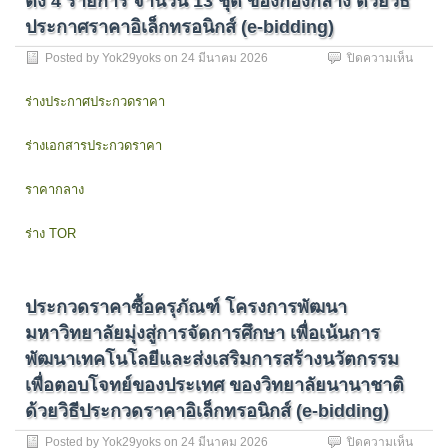
ตั้ง 4 รายการ จำนวน 13 ชุด ของกองกลาง ด้วยวิธี
วิธี
ชุด
ประกว
ประกาศราคาอิเล็กทรอนิกส์ (e-bidding)
ของกอ
ราคา
กลาง
บน
Posted by
Yok29yoks
on
24 มีนาคม 2026
ปิดความเห็น
อิเล็กท
ด้วย
ประกว
(e-
วิธี
ราคา
biddin
ร่างประกาศประกวดราคา
ประกว
ซื้อ
ราคา
ครุภัณ
อิเล็กท
ร่างเอกสารประกวดราคา
เครื่อง
(e-
ปรับ
biddin
อากาศ
ราคากลาง
พร้อม
ติด
ร่าง TOR
ตั้ง
4
รายกา
จำนว
ประกวดราคาซื้อครุภัณฑ์ โครงการพัฒนา
13
ชุด
มหาวิทยาลัยมุ่งสู่การจัดการศึกษา เพื่อเน้นการ
ของกอ
พัฒนาเทคโนโลยีและส่งเสริมการสร้างนวัตกรรม
กลาง
ด้วย
เพื่อตอบโจทย์ของประเทศ ของวิทยาลัยนานาชาติ
วิธี
ด้วยวิธีประกวดราคาอิเล็กทรอนิกส์ (e-bidding)
ประกา
ราคา
บน
Posted by
Yok29yoks
on
24 มีนาคม 2026
ปิดความเห็น