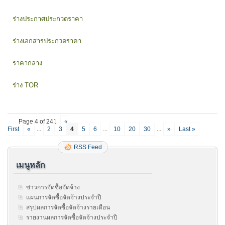
อิเล็กท
ประกว
(e-
ราคา
ร่างประกาศประกวดราคา
biddin
ซื้อ
ครุภัณ
ร่างเอกสารประกวดราคา
โครงก
พัฒนา
มหาวิท
ราคากลาง
มุ่ง
สู่
ร่าง TOR
การ
จัดการ
ศึกษา
เพื่อ
Page 4 of 241
«
เน้น
First
«
...
2
3
4
5
6
...
10
20
30
...
»
Last »
การ
พัฒนา
RSS Feed
เทคโนโ
และ
เมนูหลัก
ส่ง
เสริม
การ
ข่าวการจัดซื้อจัดจ้าง
สร้าง
แผนการจัดซื้อจัดจ้างประจำปี
นวัตก
สรุปผลการจัดซื้อจัดจ้างรายเดือน
เพื่อ
รายงานผลการจัดซื้อจัดจ้างประจำปี
ตอบ