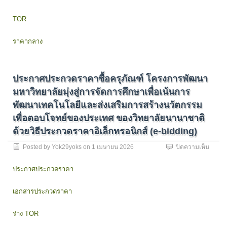
เครื่อง
ปรับ
TOR
อากาศ
พร้อม
ราคากลาง
ติด
ตั้ง
4
รายกา
ประกาศประกวดราคาซื้อครุภัณฑ์ โครงการพัฒนา
จำนว
13
มหาวิทยาลัยมุ่งสู่การจัดการศึกษาเพื่อเน้นการ
ชุด
พัฒนาเทคโนโลยีและส่งเสริมการสร้างนวัตกรรม
ของกอ
กลาง
เพื่อตอบโจทย์ของประเทศ ของวิทยาลัยนานาชาติ
ด้วย
ด้วยวิธีประกวดราคาอิเล็กทรอนิกส์ (e-bidding)
วิธี
ประกว
บน
Posted by
Yok29yoks
on
1 เมษายน 2026
ปิดความเห็น
ราคา
ประกา
อิเล็กท
ประกว
ประกาศประกวดราคา
(e-
ราคา
biddin
ซื้อ
เอกสารประกวดราคา
ครุภัณ
โครงก
พัฒนา
ร่าง TOR
มหาวิท