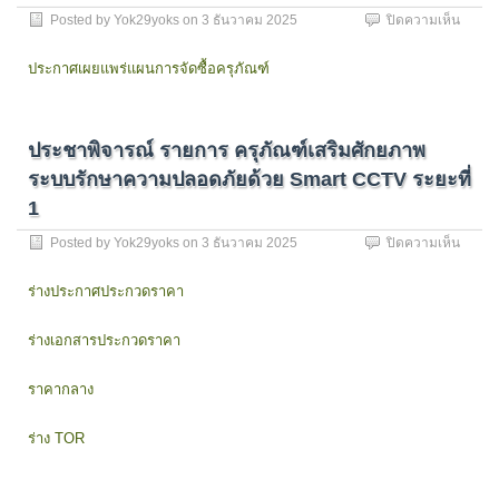
เรียน
สวน
บน
Posted by
Yok29yoks
on
3 ธันวาคม 2025
ปิดความเห็น
รู้
จิตรล
ประกา
การ
เขต
เผย
ประกาศเผยแพร่แผนการจัดซื้อครุภัณฑ์
สร้าง
ดุสิต
แพร่
ผล
กรุงเ
แผนกา
งาน
1
จัด
ใน
ชุด
ซื้อ
ประชาพิจารณ์ รายการ ครุภัณฑ์เสริมศักยภาพ
รูป
ของ
ครุภัณ
แบบ
คณะ
ระบบรักษาความปลอดภัยด้วย Smart CCTV ระยะที่
อุปกรณ
สื่อ
บริหาร
ระบบ
1
การ
ด้วย
กระจา
เรียน
วิธี
สัญญ
บน
Posted by
Yok29yoks
on
3 ธันวาคม 2025
ปิดความเห็น
การ
ประกว
ไร้
ประชา
สอน
ราคา
สาย
พิจารณ
ร่างประกาศประกวดราคา
ด้วย
อิเล็กท
(Acce
รายกา
โปรแก
(e-
Point)
ครุภัณ
สมัย
biddin
ร่างเอกสารประกวดราคา
ระยะ
เสริม
ใหม่
ที่
ศักยภ
แขวง
2
ระบบ
ราคากลาง
วชิร
จำนว
รักษา
พยาบ
1
ความ
เขต
ร่าง TOR
รายกา
ปลอดภ
ดุสิต
ของ
ด้วย
กรุงเ
สำนัก
Smart
1