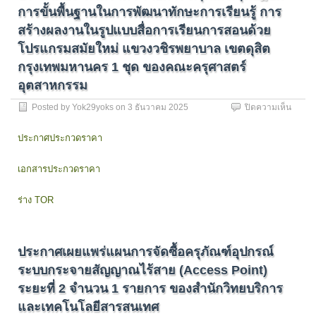
ขั้น
การขั้นพื้นฐานในการพัฒนาทักษะการเรียนรู้ การ
สูง
สร้างผลงานในรูปแบบสื่อการเรียนการสอนด้วย
แขวง
สวน
โปรแกรมสมัยใหม่ แขวงวชิรพยาบาล เขตดุสิต
จิตรล
กรุงเทพมหานคร 1 ชุด ของคณะครุศาสตร์
เขต
อุตสาหกรรม
ดุสิต
กรุงเ
บน
Posted by
Yok29yoks
on
3 ธันวาคม 2025
ปิดความเห็น
13
ประกา
เครื่อง
ประกว
และ
ประกาศประกวดราคา
ราคา
ห้อง
รายกา
ปฏิบัติ
เอกสารประกวดราคา
ครุภัณ
การ
ชุด
นวัตก
ปฏิบัติ
IoT
ร่าง TOR
การ
และ
ขั้น
ต้นแบ
พื้น
ดิจิทัล
ฐาน
ด้วย
ประกาศเผยแพร่แผนการจัดซื้อครุภัณฑ์อุปกรณ์
ใน
เทคโนโ
ระบบกระจายสัญญาณไร้สาย (Access Point)
การ
เครื่อง
พัฒนา
ระยะที่ 2 จำนวน 1 รายการ ของสำนักวิทยบริการ
สาม
ทักษะ
มิติ
และเทคโนโลยีสารสนเทศ
การ
แขวง