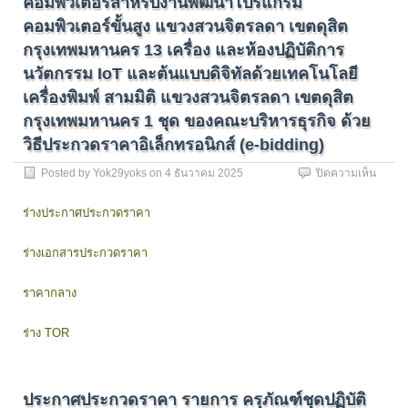
คอมพิวเตอร์สำหรับงานพัฒนาโปรแกรม
เดือน
คอมพิวเตอร์ขั้นสูง แขวงสวนจิตรลดา เขตดุสิต
พฤศจิ
2568
กรุงเทพมหานคร 13 เครื่อง และห้องปฏิบัติการ
นวัตกรรม IoT และต้นแบบดิจิทัลด้วยเทคโนโลยี
เครื่องพิมพ์ สามมิติ แขวงสวนจิตรลดา เขตดุสิต
กรุงเทพมหานคร 1 ชุด ของคณะบริหารธุรกิจ ด้วย
วิธีประกวดราคาอิเล็กทรอนิกส์ (e-bidding)
บน
Posted by
Yok29yoks
on
4 ธันวาคม 2025
ปิดความเห็น
ประชา
พิจารณ
ร่างประกาศประกวดราคา
การ
จัด
ร่างเอกสารประกวดราคา
ซื้อ
ครุภัณ
รายกา
ราคากลาง
เครื่อง
คอมพิว
ร่าง TOR
สำหรับ
งาน
พัฒนา
โปรแก
ประกาศประกวดราคา รายการ ครุภัณฑ์ชุดปฏิบัติ
คอมพิว