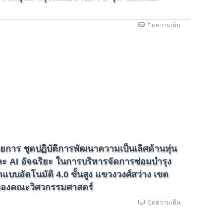
บน
ปิดความเห็น
ประชา
วิจารณ์
เรื่อง
การ
จัด
ซื้อ
ครุภัณฑ์
รายการ
ชุด
ฝึก
ปฏิบัติ
การ
ถ่าย
าร ชุดปฏิบัติการพัฒนาความเป็นเลิศด้านหุ่น
ทำ
วิดีโอ
ะ AI อัจฉริยะ ในการบริหารจัดการซ่อมบำรุง
ของ
บบอัตโนมัติ 4.0 ขั้นสูง แขวงวงศ์สว่าง เขต
นักศึกษา
แขวง
 ของคณะวิศวกรรมศาสตร์
วชิร
บน
ปิดความเห็น
พยาบาล
ประกาศ
เขต
ผู้
ดุสิต