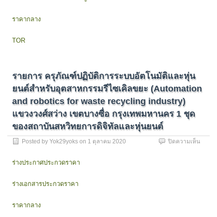
คอมพิว
สื่อ
ขั้น
ผสม
ราคากลาง
สูง
แบบ
แขวง
ดิจิทัล
TOR
สวน
และ
จิตรล
อุปกรณ
เขต
เครือ
ดุสิต
ข่าย
รายการ ครุภัณฑ์ปฏิบัติการระบบอัตโนมัติและหุ่น
กรุงเ
สำหรับ
34
การ
ยนต์สำหรับอุตสาหกรรมรีไซเคิลขยะ (Automation
เครื่อง
เรียน
and robotics for waste recycling industry)
–
การ
ระบบ
สอน
แขวงวงศ์สว่าง เขตบางซื่อ กรุงเทพมหานคร 1 ชุด
เครือ
ออนไล
ของสถาบันสหวิทยการดิจิทัลและหุ่นยนต์
ข่าย
คอมพิว
บน
Posted by
Yok29yoks
on
1 ตุลาคม 2020
ปิดความเห็น
และ
รายกา
ระบบ
ครุภัณ
ร่างประกาศประกวดราคา
ไฟฟ้า
ปฏิบัติ
สำหรับ
การ
คอมพิว
ร่างเอกสารประกวดราคา
ระบบ
แขวง
อัตโนมั
สวน
และ
ราคากลาง
จิตรล
หุ่น
เขต