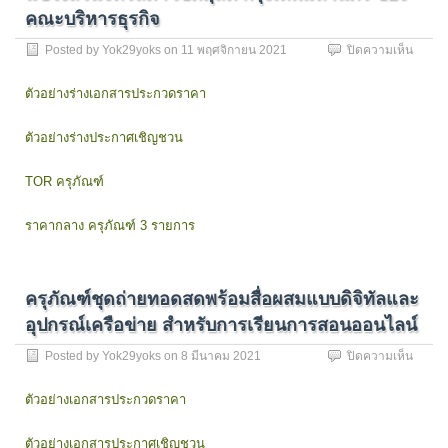
เครื่อง
คณะบริหารธุรกิจ
ของ
คณะ
บน
Posted by
Yok29yoks
on
11 พฤศจิกายน 2021
ปิดความเห็น
วิทยาศ
–
และ
เครื่อง
ตัวอย่างร่างเอกสารประกวดราคา
เทคโนโ
คอมพิว
สำหรับ
ตัวอย่างร่างประกาศเชิญชวน
งาน
บัญชี
ดิจิทัล
TOR ครุภัณฑ์
แขวง
สวน
ราคากลาง ครุภัณฑ์ 3 รายการ
จิตรล
เขต
ดุสิต
กรุงเ
ครุภัณฑ์ชุดถ่ายทอดสดพร้อมสื่อผสมแบบดิจิทัลและ
41
เครื่อง
อุปกรณ์เครือข่าย สำหรับการเรียนการสอนออนไลน์
–
เครื่อง
บน
Posted by
Yok29yoks
on
8 มีนาคม 2021
ปิดความเห็น
คอมพิว
ครุภัณ
สำหรับ
ชุด
ตัวอย่างเอกสารประกวดราคา
งาน
ถ่ายท
พัฒนา
สด
ตัวอย่างเอกสารประกาศเชิญชวน
โปรแก
พร้อม