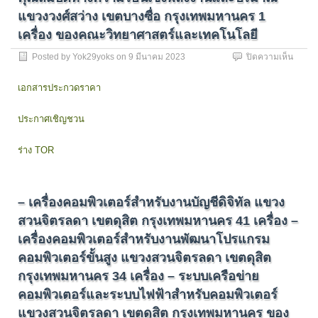
แขวงวงศ์สว่าง เขตบางซื่อ กรุงเทพมหานคร 1
เครื่อง ของคณะวิทยาศาสตร์และเทคโนโลยี
บน
Posted by
Yok29yoks
on
9 มีนาคม 2023
ปิดความเห็น
ประกา
ประกว
เอกสารประกวดราคา
ราคา
รายกา
ประกาศเชิญชวน
เครื่อง
วิเคราะ
คุณสมบ
ร่าง TOR
ทาง
ความ
ร้อน
เชิง
– เครื่องคอมพิวเตอร์สำหรับงานบัญชีดิจิทัล แขวง
พลังงา
สวนจิตรลดา เขตดุสิต กรุงเทพมหานคร 41 เครื่อง –
และ
ปริมา
เครื่องคอมพิวเตอร์สำหรับงานพัฒนาโปรแกรม
แขวง
คอมพิวเตอร์ขั้นสูง แขวงสวนจิตรลดา เขตดุสิต
วงศ์สว
เขต
กรุงเทพมหานคร 34 เครื่อง – ระบบเครือข่าย
บางซื่อ
คอมพิวเตอร์และระบบไฟฟ้าสำหรับคอมพิวเตอร์
กรุงเ
แขวงสวนจิตรลดา เขตดุสิต กรุงเทพมหานคร ของ
1