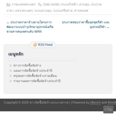
ราชมงคลพระนคร
Data center
,
กระแสไฟฟ้า
,
ควบคุม
,
ประกวด
ราคา
,
มทร.พระนคร
,
ระบบควบคุม
,
ระบบเครือข่าย
,
สารสนเทศ
←
ประกวดราคาจ้างตามโครงการ
ประกาศสอบราคาซื้อจุดชุดกีฬา และ
พัฒนาระบบบำรุงรักษาอุปกรณ์เครือ
อุปกรณ์กีฬา
→
ข่ายสารสนเทศระดับ WAN
RSS Feed
เมนูหลัก
ข่าวการจัดซื้อจัดจ้าง
แผนการจัดซื้อจัดจ้างประจำปี
สรุปผลการจัดซื้อจัดจ้างรายเดือน
รายงานผลการจัดซื้อจัดจ้างประจำปี
Copyright © 2026 ข่าวจัดซื้อจัดจ้างประกวดราคา | Powered by
zBench
and
Word
↑
Top