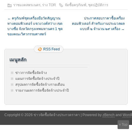
ราชมงคลพระนคร
,
ร่าง TOR
จัดซื้อครุภัณฑ์
,
ชุดปฏิบัติการ
←
ครุภัณฑ์ชุดเครื่องมือวัดสัญญาณ
ประกาศสอบราคาซื้อเครื่อง
ทางคอมพิวเตอร์ แขวงวงศ์สว่าง เขต
คอมพิวเตอร์ สำหรับงานประมวลผล
บางซื่อ จังหวัดกรุงเทพมหานคร 1 ชุด
แบบที่ ๒ จำนวน ๒๙ เครื่อง
→
ของคณะวิศวกรรมศาสตร์
RSS Feed
เมนูหลัก
ข่าวการจัดซื้อจัดจ้าง
แผนการจัดซื้อจัดจ้างประจำปี
สรุปผลการจัดซื้อจัดจ้างรายเดือน
รายงานผลการจัดซื้อจัดจ้างประจำปี
Copyright © 2026 ข่าวจัดซื้อจัดจ้างประกวดราคา | Powered by
zBench
and
Word
↑
Top