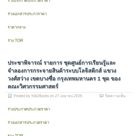
ร่างประกาศประกวดราคา
รายกา
ครุภัณ
ร่างเอกสารประกวราคา
พัฒนา
ห้อง
สมุด
ราคากลาง
อัจฉริย
(Smart
ร่าง TOR
Librar
แขวง
วชิร
พยาบ
ประชาพิจารณ์ รายการ ชุดศูนย์การเรียนรู้และ
เขต
ดุสิต
จำลองการกระจายสินค้าระบบโลจิสติกส์ แขวง
กรุงเ
วงศ์สว่าง เขตบางซื่อ กรุงเทพมหานคร 1 ชุด ของ
1
ชุด
คณะวิศวกรรมศาสตร์
ของ
บน
Posted by
Yok29yoks
on
27 เมษายน 2026
ปิดความเห็น
สำนัก
ประชา
วิทย
พิจารณ
บริการ
ร่างประกาศประกวดราคา
รายกา
และ
ชุด
เทคโนโ
ร่างเอกสารประกวดราคา
ศูนย์
สารสน
การ
ด้วย
เรียน
วิธี
ร่าง TOR