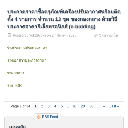
บริการ
จัดการ
และ
ศึกษา
เทคโนโ
ประกวดราคาซื้อครุภัณฑ์เครื่องปรับอากาศพร้อมติด
เพื่อ
สารสน
เน้น
ตั้ง 4 รายการ จำนวน 13 ชุด ของกองกลาง ด้วยวิธี
ด้วย
การ
ประกาศราคาอิเล็กทรอนิกส์ (e-bidding)
วิธี
พัฒนา
ประกว
เทคโนโ
บน
Posted by
Yok29yoks
on
24 มีนาคม 2026
ปิดความเห็น
ราคา
และ
ประกว
อิเล็กท
ส่ง
ราคา
ร่างประกาศประกวดราคา
เสริม
ซื้อ
การ
ครุภัณ
สร้าง
ร่างเอกสารประกวดราคา
เครื่อง
นวัตก
ปรับ
เพื่อ
อากาศ
ราคากลาง
ตอบ
พร้อม
โจทย์
ติด
ของ
ร่าง TOR
ตั้ง
ประเท
4
ของ
รายกา
วิทยาล
จำนว
นานาช
Page 1 of 34
1
2
3
4
5
...
10
20
30
...
»
Last »
13
ด้วย
ชุด
วิธี
RSS Feed
ของกอ
ประกว
กลาง
ราคา
เมนูหลัก
ด้วย