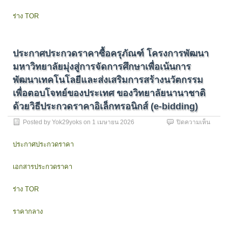
ควบคุ
ร่าง TOR
โครง
ข่าย
สัญญ
สู่
ประกาศประกวดราคาซื้อครุภัณฑ์ โครงการพัฒนา
การ
เป็น
มหาวิทยาลัยมุ่งสู่การจัดการศึกษาเพื่อเน้นการ
มหาวิท
พัฒนาเทคโนโลยีและส่งเสริมการสร้างนวัตกรรม
ดิจิทัล
(Digita
เพื่อตอบโจทย์ของประเทศ ของวิทยาลัยนานาชาติ
Univer
ด้วยวิธีประกวดราคาอิเล็กทรอนิกส์ (e-bidding)
Transf
Corner
บน
Posted by
Yok29yoks
on
1 เมษายน 2026
ปิดความเห็น
แขวง
ประกา
วชิร
ประกว
ประกาศประกวดราคา
พยาบ
ราคา
เขต
ซื้อ
ดุสิต
เอกสารประกวดราคา
ครุภัณ
กรุงเ
โครงก
1
พัฒนา
ร่าง TOR
ชุด
มหาวิท
ของ
มุ่ง
สำนัก
ราคากลาง
สู่
วิทย
การ