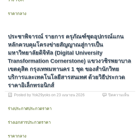
รู้
ประกว
และ
ราคา
ราคากลาง
จำลอง
อิเล็กท
การก
ระ
จาย
ประชาพิจารณ์ รายการ ครุภัณฑ์ชุดอุปกรณ์แกน
สิน
ค้า
หลักควบคุมโครงข่ายสัญญาณสู่การเป็น
ระบบ
มหาวิทยาลัยดิจิทัล (Digital University
โล
จิ
Transformation Cornerstone) แขวงวชิรพยาบาล
สติ
เขตดุสิต กรุงเทพมหานคร 1 ชุด ของสำนักวิทย
กส์
บริการและเทคโนโลยีสารสนเทศ ด้วยวิธีประกวด
แขวง
วงศ์สว
ราคาอิเล็กทรอนิกส์
เขต
บางซื่อ
บน
Posted by
Yok29yoks
on
23 เมษายน 2026
ปิดความเห็น
กรุงเ
ประชา
1
พิจารณ
ร่างประกาศประกวดราคา
ชุด
รายกา
ของ
ครุภัณ
คณะ
ร่างเอกสารประกวดราคา
ชุด
วิศวก
อุปกรณ
แกน
ราคากลาง
หลัก