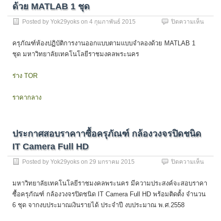
ด้วย MATLAB 1 ชุด
บน
Posted by
Yok29yoks
on
4 กุมภาพันธ์ 2015
ปิดความเห็น
ครุภัณ
ห้อง
ครุภัณฑ์ห้องปฏิบัติการงานออกแบบตามแบบจำลองด้วย MATLAB 1
ปฏิบัติ
ชุด มหาวิทยาลัยเทคโนโลยีราชมงคลพระนคร
การ
งาน
ออกแ
ร่าง TOR
ตาม
แบบ
ราคากลาง
จำลอง
ด้วย
MATL
1
ประกาศสอบราคาาซื้อครุภัณฑ์ กล้องวงจรปิดชนิด
ชุด
IT Camera Full HD
บน
Posted by
Yok29yoks
on
29 มกราคม 2015
ปิดความเห็น
ประกา
สอบ
มหาวิทยาลัยเทคโนโลยีราชมงคลพระนคร มีความประสงค์จะสอบราคา
รา
ซื้อครุภัณฑ์ กล้องวงจรปิดชนิด IT Camera Full HD พร้อมติดตั้ง จำนวน
คาา
6 ชุด จากงบประมาณเงินรายได้ ประจำปี งบประมาณ พ.ศ.2558
ซื้อ
ครุภัณ