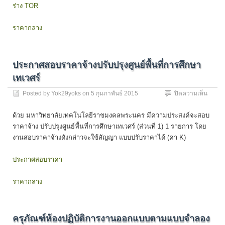
ปฏิบัติ
ร่าง TOR
การ
สื่อ
ราคากลาง
ใหม่(
Media
Center
ประกาศสอบราคาจ้างปรับปรุงศูนย์พื้นที่การศึกษา
เทเวศร์
บน
Posted by
Yok29yoks
on
5 กุมภาพันธ์ 2015
ปิดความเห็น
ประกา
สอบ
ด้วย มหาวิทยาลัยเทคโนโลยีราชมงคลพระนคร มีความประสงค์จะสอบ
ราคา
ราคาจ้าง ปรับปรุงศูนย์พื้นที่การศึกษาเทเวศร์ (ส่วนที่ 1) 1 รายการ โดย
จ้าง
งานสอบราคาจ้างดังกล่าวจะใช้สัญญา แบบปรับราคาได้ (ค่า K)
ปรับปร
ศูนย์
พื้นที่
ประกาศสอบราคา
การ
ศึกษา
ราคากลาง
เทเวศร
ครุภัณฑ์ห้องปฏิบัติการงานออกแบบตามแบบจำลอง