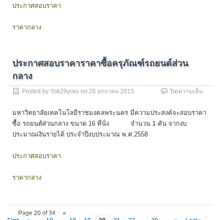
กล้อง
ประกาศสอบราคา
วงจรปิ
ชนิด
ราคากลาง
IT
Came
Full
HD
ประกาศสอบราคาราคาซื้อครุภัณฑ์รถยนต์ส่วน
กลาง
บน
Posted by
Yok29yoks
on
28 มกราคม 2015
ปิดความเห็น
ประกา
สอบ
มหาวิทยาลัยเทคโนโลยีราชมงคลพระนคร มีความประสงค์จะสอบราคา
ราคา
ซื้อ รถยนต์ส่วนกลาง ขนาด 16 ที่นั่ง จำนวน 1 คัน จากงบ
ราคา
ประมาณเงินรายได้ ประจำปีงบประมาณ พ.ศ.2558
ซื้อ
ครุภัณ
รถยนต์
ประกาศสอบราคา
ส่วน
กลาง
ราคากลาง
Page 20 of 34
«