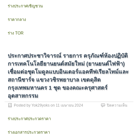
รายกา
ร่างประกาศเชิญชวน
ครุภัณ
ชุด
ทดสอ
ราคากลาง
ประสิท
แบตเตอ
ร่าง TOR
และ
ระบบ
ควบคุ
ใน
ประกาศประชาวิจารณ์ รายการ ครุภัณฑ์ห้องปฏิบัติ
ยาน
ยนต์
การเทคโนโลยียานยนต์สมัยใหม่ (ยานยนต์ไฟฟ้า)
ไฟฟ้า
เชื่อมต่อชุดโมดูลแบบอินเตอร์แอคทีฟเรียลไทม์และ
แขวง
วงศ์สว
สถานีชาร์จ แขวงวชิรพยาบาล เขตดุสิต
เขต
กรุงเทพมหานคร 1 ชุด ของคณะครุศาสตร์
บางซื่อ
อุตสาหกรรม
กรุงเ
1
บน
Posted by
Yok29yoks
on
11 เมษายน 2024
ปิดความเห็น
ชุด
ประกา
ของ
ประชา
คณะ
ร่างประกาศประกวดราคา
วิจารณ
วิศวก
รายกา
ร่างเอกสารประกวดราคา
ครุภัณ