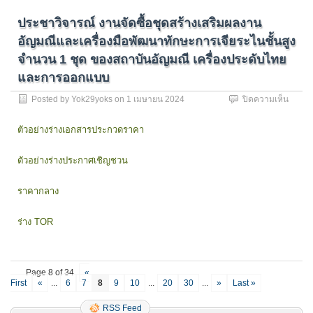
อุตสา
วชิร
ประชาวิจารณ์ งานจัดซื้อชุดสร้างเสริมผลงาน
พยาบ
เขต
อัญมณีและเครื่องมือพัฒนาทักษะการเจียระไนชั้นสูง
ดุสิต
จำนวน 1 ชุด ของสถาบันอัญมณี เครื่องประดับไทย
กรุงเ
92
และการออกแบบ
เครื่อง
บน
Posted by
Yok29yoks
on
1 เมษายน 2024
ปิดความเห็น
ของ
ประชา
คณะ
วิจารณ
เทคโนโ
ตัวอย่างร่างเอกสารประกวดราคา
งาน
สื่อสาร
จัด
มวลช
ตัวอย่างร่างประกาศเชิญชวน
ซื้อ
ชุด
สร้าง
ราคากลาง
เสริม
ผล
ร่าง TOR
งาน
อัญมณี
และ
เครื่อง
Page 8 of 34
«
มือ
First
«
...
6
7
8
9
10
...
20
30
...
»
Last »
พัฒนา
ทักษะ
RSS Feed
การ