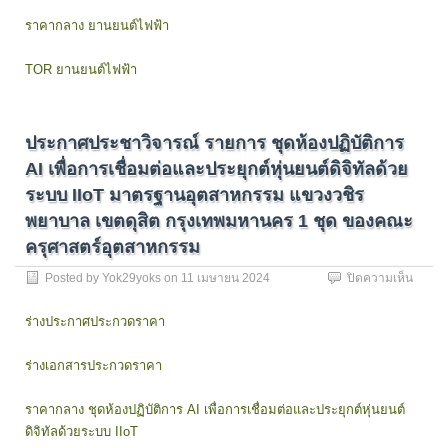
ห้อง
ปฏิบัติ
ราคากลาง ยานยนต์ไฟฟ้า
การ
เทคโนโ
TOR ยานยนต์ไฟฟ้า
ยาน
ยนต์
สมัย
ใหม่
ประกาศประชาวิจารณ์ รายการ ชุดห้องปฏิบัติการ
(ยาน
ยนต์
AI เพื่อการเชื่อมต่อและประยุกต์หุ่นยนต์ดิจิทัลด้วย
ไฟฟ้า)
ระบบ IIoT มาตรฐานอุตสาหกรรม แขวงวชิร
เชื่อม
ต่อ
พยาบาล เขตดุสิต กรุงเทพมหานคร 1 ชุด ของคณะ
ชุด
ครุศาสตร์อุตสาหกรรม
โมดูล
แบบ
บน
Posted by
Yok29yoks
on
11 เมษายน 2024
ปิดความเห็น
อิน
ประกา
เต
ประชา
ร่างประกาศประกวดราคา
อร์
วิจารณ
แอ
รายกา
ค
ร่างเอกสารประกวดราคา
ชุด
ทีฟเรี
ห้อง
ยล
ปฏิบัติ
ราคากลาง ชุดห้องปฏิบัติการ AI เพื่อการเชื่อมต่อและประยุกต์หุ่นยนต์
ไทม์
การ
ดิจิทัลด้วยระบบ IIoT
และ
AI