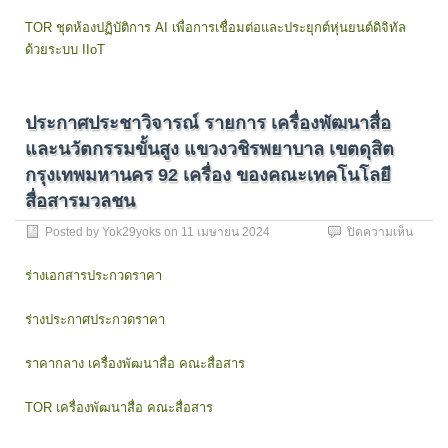
สถานี
เพื่อ
ชาร์จ
TOR ชุดห้องปฏิบัติการ AI เพื่อการเชื่อมต่อและประยุกต์หุ่นยนต์ดิจิทัล
การ
แขวง
เชื่อม
ด้วยระบบ IIoT
วชิร
ต่อ
พยาบ
และ
เขต
ประยุก
ดุสิต
หุ่น
ประกาศประชาวิจารณ์ รายการ เครื่องพัฒนาสื่อ
กรุงเ
ยนต์
และนวัตกรรมขั้นสูง แขวงวชิรพยาบาล เขตดุสิต
1
ดิจิทัล
ชุด
ด้วย
กรุงเทพมหานคร 92 เครื่อง ของคณะเทคโนโลยี
ของ
ระบบ
สื่อสารมวลชน
คณะ
IIoT
ครุศาส
มาตร
บน
Posted by
Yok29yoks
on
11 เมษายน 2024
ปิดความเห็น
อุตสา
อุตสา
ประกา
แขวง
ประชา
ร่างเอกสารประกวดราคา
วชิร
วิจารณ
พยาบ
รายกา
เขต
ร่างประกาศประกวดราคา
เครื่อง
ดุสิต
พัฒนา
กรุงเ
สื่อ
ราคากลาง เครื่องพัฒนาสื่อ คณะสื่อสาร
1
และ
ชุด
นวัตก
ของ
TOR เครื่องพัฒนาสื่อ คณะสื่อสาร
ขั้น
คณะ
สูง
ครุศาส
แขวง